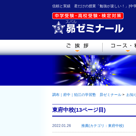
信頼と実績 君だけの授業「勉強が楽しい！」|中
調布｜府中｜狛江の学習塾 昴ゼミナール
>
お知
東府中校(13ページ目)
2022.01.26
推薦(カテゴリ：東府中校)