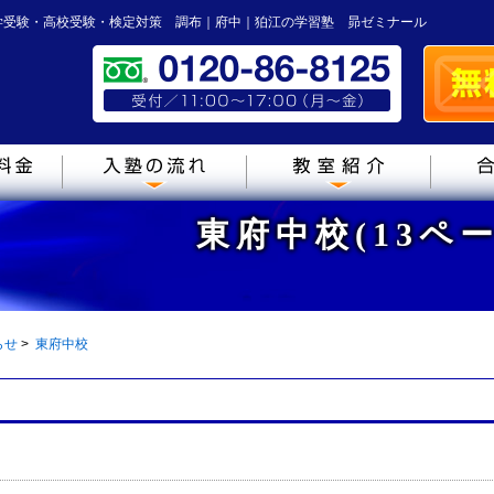
学受験・高校受験・検定対策 調布｜府中｜狛江の学習塾 昴ゼミナール
東府中校(13ペ
らせ
>
東府中校