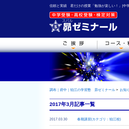
信頼と実績 君だけの授業「勉強が楽しい！」|中
調布｜府中｜狛江の学習塾 昴ゼミナール
>
お知
2017年3月記事一覧
2017.03.30
春期講習(カテゴリ：狛江校)