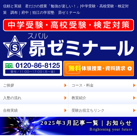
信頼と実績 君だけの授業「勉強が楽しい！」|中学受験・高校受験・検定対
策 調布｜府中｜狛江の学習塾 昴ゼミナール
ご挨拶
コース・料金
入塾の流れ
教室紹介
合格実績
受験お役立ちリンク
2025年3月記事一覧｜お知らせ
Brightening your future