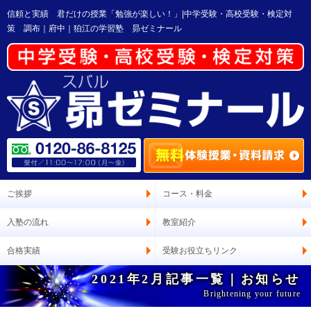
信頼と実績 君だけの授業「勉強が楽しい！」|中学受験・高校受験・検定対
策 調布｜府中｜狛江の学習塾 昴ゼミナール
ご挨拶
コース・料金
入塾の流れ
教室紹介
合格実績
受験お役立ちリンク
2021年2月記事一覧｜お知らせ
Brightening your future