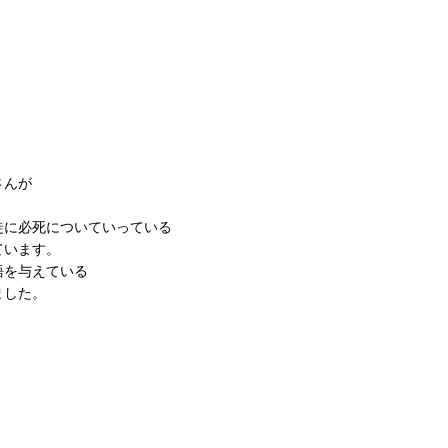
さんが
。
徒に必死についていっている
ています。
語を与えている
ました。