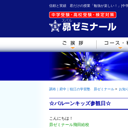
信頼と実績 君だけの授業「勉強が楽しい！」|中
調布｜府中｜狛江の学習塾 昴ゼミナール
>
お知
☆バルーンキッズ参観日☆
こんにちは！
昴ゼミナール飛田給校