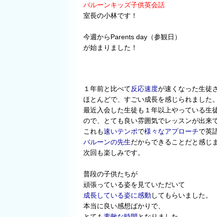
バルーンキッズ子供英会話
室長の小林です！
今週からParents day（参観日）
が始まりました！
１年前と比べて
反応速度
が速くなった生徒
ほとんどで、すごい成長を感じられました
最近入会した生徒も１年以上やっている生
ので、とても良い雰囲気でレッスンが出来
これも
速いテンポ
で
様々なアプローチ
で英
バルーンの先生
だからできることだと感じ
次回も楽しみです。
普段の子供たちが
頑張っている姿
を見ていただいて
成長している姿に感動
してもらいました。
本当に良い感想ばかりで、
とても
素敵な時間
となりました。