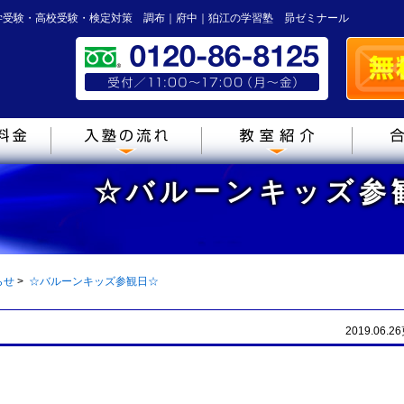
学受験・高校受験・検定対策 調布｜府中｜狛江の学習塾 昴ゼミナール
☆バルーンキッズ参
らせ
>
☆バルーンキッズ参観日☆
2019.06.2