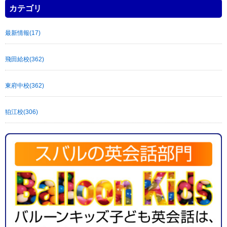
カテゴリ
最新情報(17)
飛田給校(362)
東府中校(362)
狛江校(306)