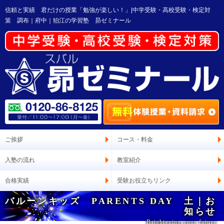
信頼と実績 君だけの授業「勉強が楽しい！」|中学受験・高校受験・検定対
策 調布｜府中｜狛江の学習塾 昴ゼミナール
ご挨拶
コース・料金
入塾の流れ
教室紹介
合格実績
受験お役立ちリンク
バルーンキッズ PARENTS DAY 土｜お
知らせ
Brightening your future