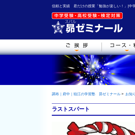
信頼と実績 君だけの授業「勉強が楽しい！」|中
調布｜府中｜狛江の学習塾 昴ゼミナール
>
お知
ラストスパート