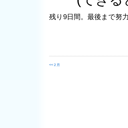
残り9日間。
最後まで
努
２月