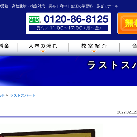
学受験・高校受験・検定対策 調布｜府中｜狛江の学習塾 昴ゼミナール
ラストス
らせ
>
ラストスパート
2022.02.1