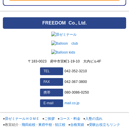
FREEDOM
Co., Ltd.
〒183-0023 府中市宮町1-19-10 大内ビル4F
042-352-3210
TEL
042-367-3800
FAX
080-3086-0250
携帯
mail.co.jp
E-mail
昴ゼミナールＨＯＭＥ
ご挨拶
コース・料金
入塾の流れ
教室紹介 -
飛田給校
-
東府中校
-
狛江校
合格実績
受験お役立ちリンク