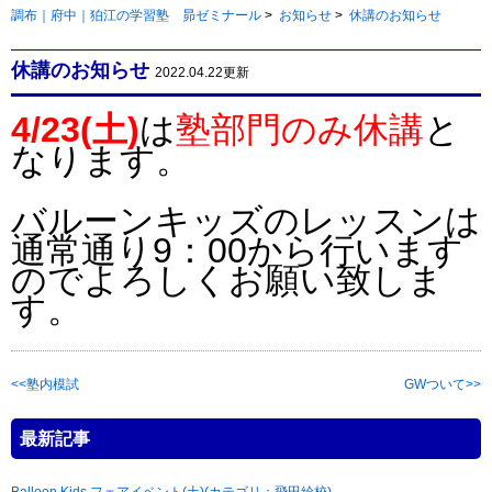
調布｜府中｜狛江の学習塾 昴ゼミナール
>
お知らせ
>
休講のお知らせ
休講のお知らせ
2022.04.22更新
4/23(土)
は
塾部門のみ休講
と
なります。
バルーンキッズのレッスンは
通常通り9：00から行います
のでよろしくお願い致しま
す。
塾内模試
GWついて
最新記事
Balloon Kids フェアイベント(土)(カテゴリ：飛田給校)