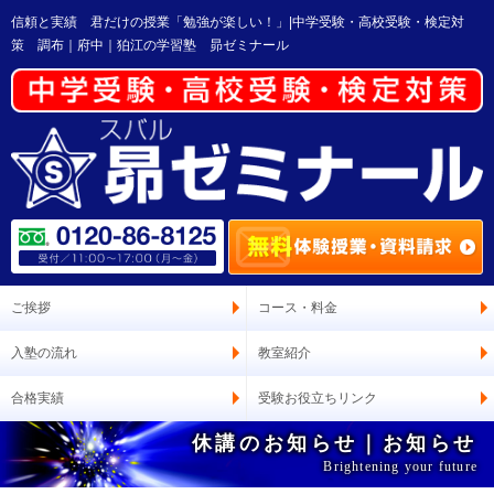
信頼と実績 君だけの授業「勉強が楽しい！」|中学受験・高校受験・検定対
策 調布｜府中｜狛江の学習塾 昴ゼミナール
ご挨拶
コース・料金
入塾の流れ
教室紹介
合格実績
受験お役立ちリンク
休講のお知らせ｜お知らせ
Brightening your future