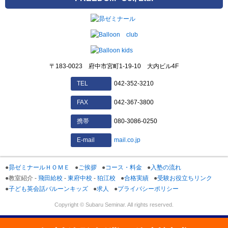
〒183-0023 府中市宮町1-19-10 大内ビル4F
042-352-3210
TEL
042-367-3800
FAX
080-3086-0250
携帯
mail.co.jp
E-mail
昴ゼミナールＨＯＭＥ
ご挨拶
コース・料金
入塾の流れ
教室紹介 -
飛田給校
-
東府中校
-
狛江校
合格実績
受験お役立ちリンク
子ども英会話バルーンキッズ
求人
プライバシーポリシー
Copyright © Subaru Seminar.
All rights reserved.