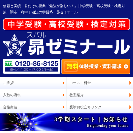
信頼と実績 君だけの授業「勉強が楽しい！」|中学受験・高校受験・検定対
策 調布｜府中｜狛江の学習塾 昴ゼミナール
ご挨拶
コース・料金
入塾の流れ
教室紹介
合格実績
受験お役立ちリンク
3学期スタート｜お知らせ
Brightening your future