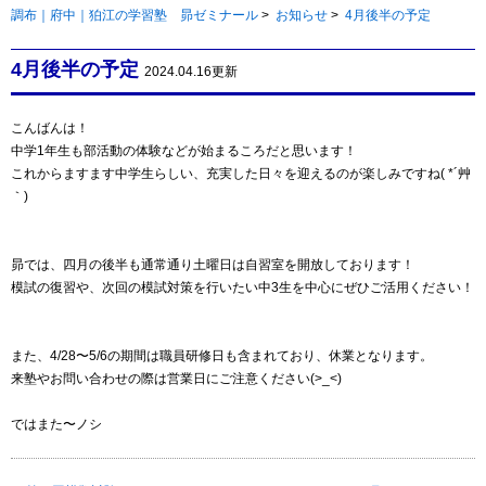
調布｜府中｜狛江の学習塾 昴ゼミナール
>
お知らせ
>
4月後半の予定
4月後半の予定
2024.04.16更新
こんばんは！
中学1年生も部活動の体験などが始まるころだと思います！
これからますます中学生らしい、充実した日々を迎えるのが楽しみですね( *´艸
｀)
昴では、四月の後半も通常通り土曜日は自習室を開放しております！
模試の復習や、次回の模試対策を行いたい中3生を中心にぜひご活用ください！
また、4/28〜5/6の期間は職員研修日も含まれており、休業となります。
来塾やお問い合わせの際は営業日にご注意ください(>_<)
ではまた〜ノシ