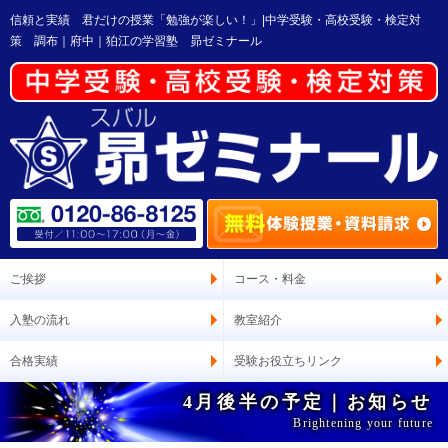
信頼と実績 君だけの授業「勉強が楽しい！」|中学受験・高校受験・検定対
策 調布｜府中｜狛江の学習塾 昴ゼミナール
ご挨拶
コース・料金
入塾の流れ
教室紹介
合格実績
受験お役立ちリンク
4月後半の予定｜お知らせ
Brightening your future