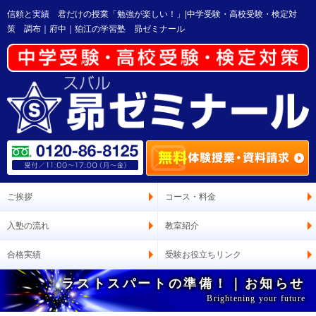
信頼と実績 君だけの授業「勉強が楽しい！」|中学受験・高校受験・検定対
策 調布｜府中｜狛江の学習塾 昴ゼミナール
ご挨拶
コース・料金
入塾の流れ
教室紹介
合格実績
受験お役立ちリンク
ラストスパートの準備！｜お知らせ
Brightening your future