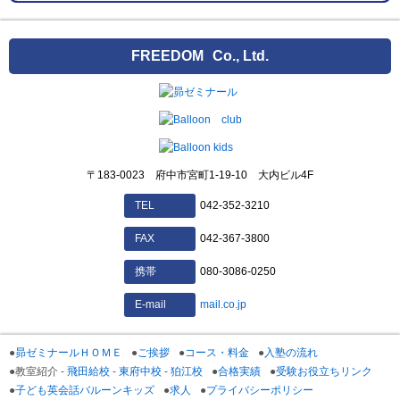
FREEDOM
Co., Ltd.
〒183-0023 府中市宮町1-19-10 大内ビル4F
042-352-3210
TEL
042-367-3800
FAX
080-3086-0250
携帯
mail.co.jp
E-mail
昴ゼミナールＨＯＭＥ
ご挨拶
コース・料金
入塾の流れ
教室紹介 -
飛田給校
-
東府中校
-
狛江校
合格実績
受験お役立ちリンク
子ども英会話バルーンキッズ
求人
プライバシーポリシー