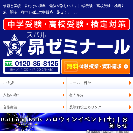
信頼と実績 君だけの授業「勉強が楽しい！」|中学受験・高校受験・検定対
策 調布｜府中｜狛江の学習塾 昴ゼミナール
ご挨拶
コース・料金
入塾の流れ
教室紹介
合格実績
受験お役立ちリンク
Balloon Kids ハロウィンイベント(土)｜お
知らせ
Brightening your future