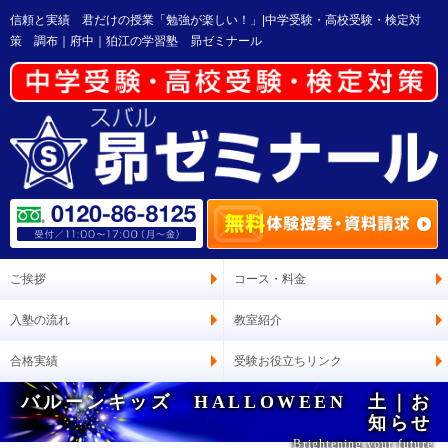
信頼と実績 君だけの授業「勉強が楽しい！」|中学受験・高校受験・検定対
策 調布｜府中｜狛江の学習塾 昴ゼミナール
ご挨拶
コース・料金
入塾の流れ
教室紹介
合格実績
受験お役立ちリンク
バルーンキッズ HALLOWEEN 土｜お
知らせ
Brightening your future