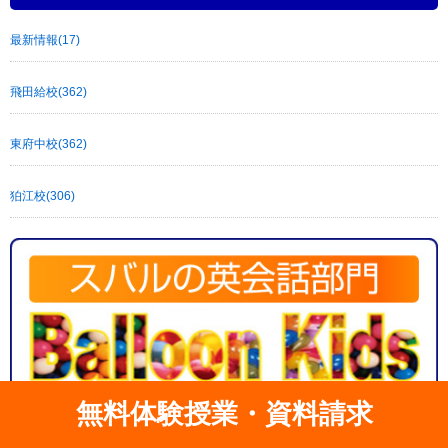
最新情報(17)
飛田給校(362)
東府中校(362)
狛江校(306)
無料体験授業・資料請求