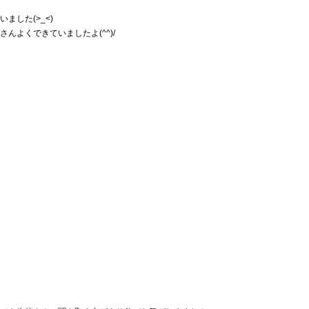
した(>_<)
んよくできていましたよ(^^)/