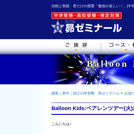
信頼と実績 君だけの授業「勉強が楽しい！」|中
Ballo
調布｜府中｜狛江の学習塾 昴ゼミナール
>
お知
Balloon Kids:ペアレンツデー(火)
こんにちは♪