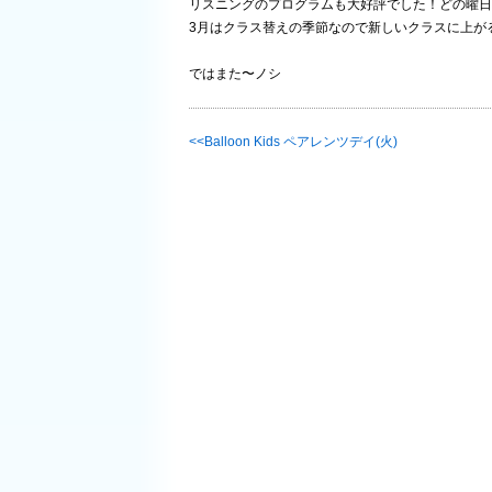
リスニングのプログラムも大好評でした！どの曜日
3月はクラス替えの季節なので新しいクラスに上が
ではまた〜ノシ
Balloon Kids ペアレンツデイ(火)