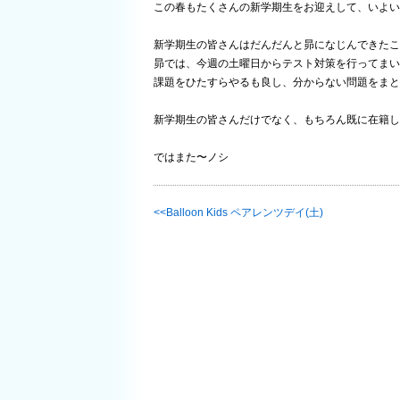
この春もたくさんの新学期生をお迎えして、いよい
新学期生の皆さんはだんだんと昴になじんできたころ
昴では、今週の土曜日からテスト対策を行ってまいりま
課題をひたすらやるも良し、分からない問題をまと
新学期生の皆さんだけでなく、もちろん既に在籍し
ではまた〜ノシ
Balloon Kids ペアレンツデイ(土)