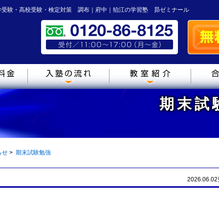
学受験・高校受験・検定対策 調布｜府中｜狛江の学習塾 昴ゼミナール
期末試
らせ
>
期末試験勉強
2026.06.0