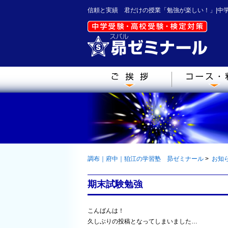
信頼と実績 君だけの授業「勉強が楽しい！」|中
調布｜府中｜狛江の学習塾 昴ゼミナール
>
お知
期末試験勉強
こんばんは！
久しぶりの投稿となってしまいました…